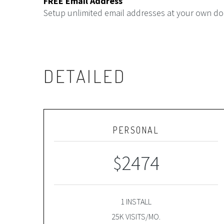
FREE Email Address
Setup unlimited email addresses at your own do
DETAILED
PERSONAL
2474
$
1 INSTALL
25K VISITS/MO.