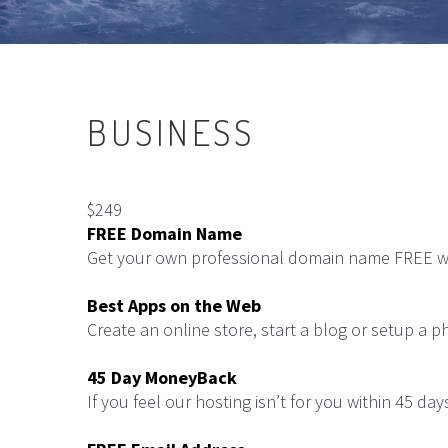
Электроогни
Нефтесборно
BUSINESS
$
249
FREE Domain Name
Get your own professional domain name FREE wit
Best Apps on the Web
Create an online store, start a blog or setup a ph
45 Day MoneyBack
If you feel our hosting isn’t for you within 45 d