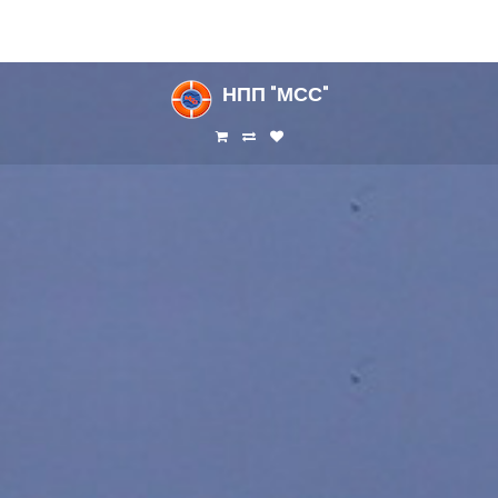
НПП
"МСС"