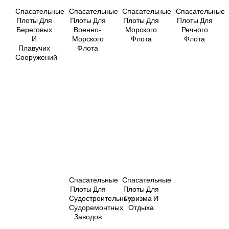
Спасательные
Спасательные
Спасательные
Спасательные
Плоты
Для
Плоты
Для
Плоты
Для
Плоты
Для
Береговых
Военно-
Морского
Речного
И
Морского
Флота
Флота
Плавучих
Флота
Сооружений
Спасательные
Спасательные
Плоты
Для
Плоты
Для
Судостроительных
Туризма
И
Судоремонтных
Отдыха
Заводов