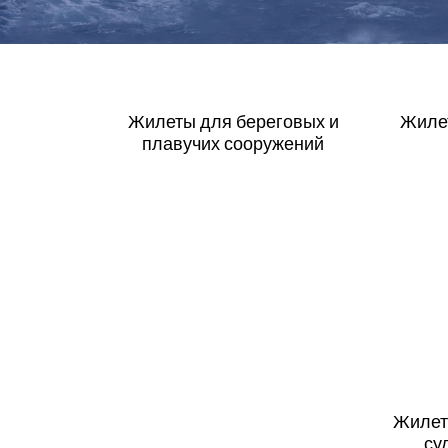
Электроогни
Нефтесборно
Жилеты
для
береговых
и
Жиле
плавучих
сооружений
Жиле
су