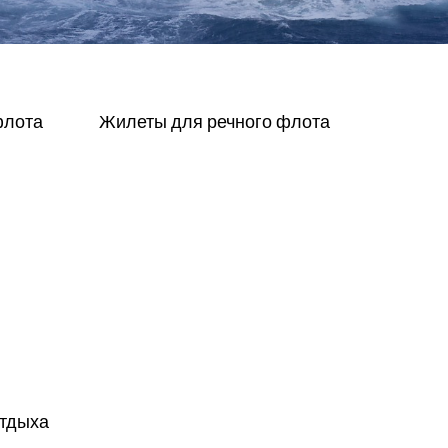
флота
Жилеты
для
речного
флота
тдыха