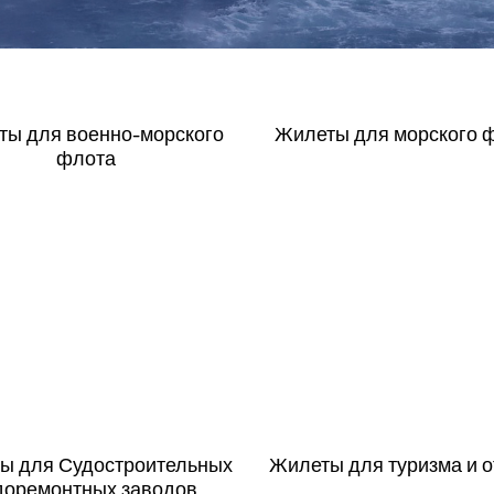
Elements
е оборудование
Template settings
ты
для
военно-морского
Жилеты
для
морского
флота
ты
для
Судостроительных
Жилеты
для
туризма
и
о
доремонтных
заводов